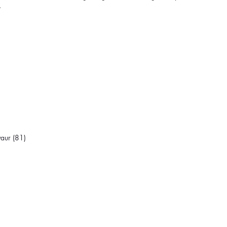
.
avaur (81)